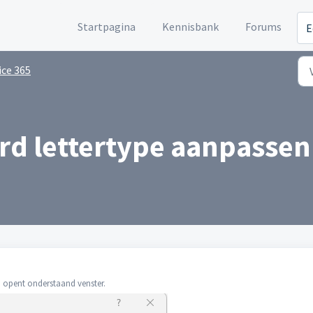
Startpagina
Kennisbank
Forums
E
ice 365
rd lettertype aanpassen
 opent onderstaand venster.