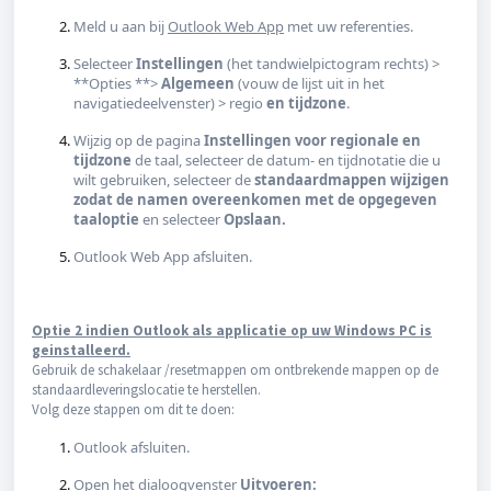
Meld u aan bij
Outlook Web App
met uw referenties.
Selecteer
Instellingen
(het tandwielpictogram rechts) >
**Opties **>
Algemeen
(vouw de lijst uit in het
navigatiedeelvenster) > regio
en tijdzone
.
Wijzig op de pagina
Instellingen voor regionale en
tijdzone
de taal, selecteer de datum- en tijdnotatie die u
wilt gebruiken, selecteer de
standaardmappen wijzigen
zodat de namen overeenkomen met de opgegeven
taaloptie
en selecteer
Opslaan.
Outlook Web App afsluiten.
Optie 2 indien Outlook als applicatie op uw Windows PC is
geinstalleerd.
Gebruik de schakelaar /resetmappen om ontbrekende mappen op de
standaardleveringslocatie te herstellen.
Volg deze stappen om dit te doen:
Outlook afsluiten.
Open het dialoogvenster
Uitvoeren: