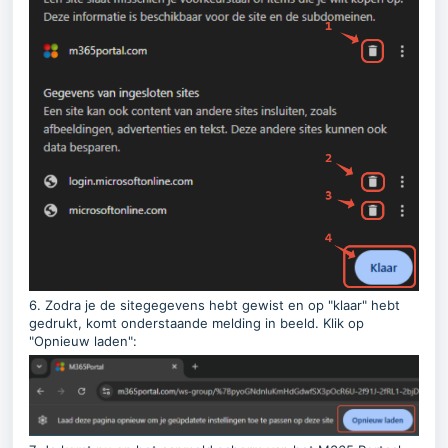
6. Zodra je de sitegegevens hebt gewist en op "klaar" hebt
gedrukt, komt onderstaande melding in beeld. Klik op
"Opnieuw laden":