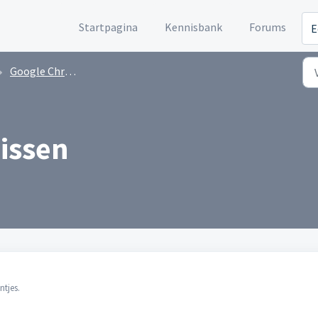
Startpagina
Kennisbank
Forums
E
Google Chrome
issen
ntjes.